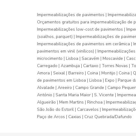
Impermeabilizações de pavimentos | Impermeabiliz
Orçamentos gratuitos para impermeabilização de p
Impermeabilizações low-cost de pavimentos | Imp
(soalhos, parquet) | Impermeabilizações de pavim
Impermeabilizações de pavimentos em cerâmica | I
pavimentos em vinil (vinílicos) | Impermeabilizaç
microcimento | Lisboa | Sacavém | Moscavide | Cascai
Carregado | Azambuja | Cartaxo | Torres Novas | Tor
Amora | Seixal | Barreiro | Coina | Montijo | Coina 
de pavimentos em Lisboa | Lisboa | Expo | Parque das
Alvalade | Areeiro | Campo Grande | Campo Pequeno |
António | Santa Maria Maior | S. Vicente | Impermea
Algueirão | Mem Martins | Rinchoa | Impermeabilizaçõ
São João do Estoril | Carcavelos | Impermeabilizaçõ
Paço de Arcos | Caxias | Cruz Quebrada/Dafundo