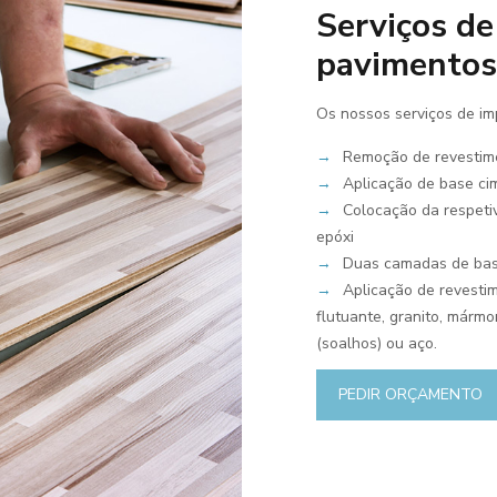
Serviços de
pavimentos
Os nossos serviços de im
→
Remoção de revestime
→
Aplicação de base cim
→
Colocação da respetiv
epóxi
→
Duas camadas de base
→
Aplicação de revestime
flutuante, granito, mármo
(soalhos) ou aço.
PEDIR ORÇAMENTO