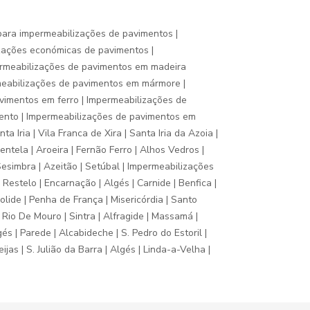
para impermeabilizações de pavimentos |
izações económicas de pavimentos |
ermeabilizações de pavimentos em madeira
rmeabilizações de pavimentos em mármore |
vimentos em ferro | Impermeabilizações de
imento | Impermeabilizações de pavimentos em
a Iria | Vila Franca de Xira | Santa Iria da Azoia |
ntela | Aroeira | Fernão Ferro | Alhos Vedros |
 Sesimbra | Azeitão | Setúbal | Impermeabilizações
 Restelo | Encarnação | Algés | Carnide | Benfica |
olide | Penha de França | Misericórdia | Santo
Rio De Mouro | Sintra | Alfragide | Massamá |
s | Parede | Alcabideche | S. Pedro do Estoril |
as | S. Julião da Barra | Algés | Linda-a-Velha |