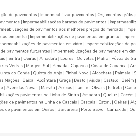
ação de pavimentos | Impermeabilizar pavimentos | Orçamentos grátis 
avimentos | Impermeabilizações baratas de pavimentos | Impermeabil
ermeabilizações de pavimentos aos melhores preços do mercado | Imp
entos em pedra | Impermeabilizações de pavimentos em granito | Impe
mpermeabilizações de pavimentos em vidro | Impermeabilizações de pa
ões de pavimentos flutuantes | Impermeabilizações de pavimentos em c
s | Sintra | Oeiras | Amadora | Loures | Odivelas | Mafra | Póvoa de Sant
res Vedras | Margem Sul | Almada | Caparica | Costa de Caparica | Arre
| Quinta do Conde | Quinta do Anjo | Pinhal Novo | Alcochete | Palmela |
 Nações | Baixa | Alcântara | Graça | Beato | Ajuda | Castelo | Belém |
 Avenidas Novas | Marvila | Arroios | Lumiar | Olivais | Estrela | Camp
bilizações pavimentos na Linha de Sintra | Amadora | Queluz | Cacém | 
es de pavimentos na Linha de Cascais | Cascais | Estoril | Oeiras | Algé
es de pavimentos em Oeiras | Barcarena | Porto Salvo | Carnaxide | Queij