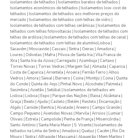
isolamentos de telhados | Isolamentos baratos de telhados |
Isolamentos económicos de telhados | Isolamentos low-cost de
telhados | Isolamentos de telhados aos melhores preços do
mercado | Isolamentos de telhados com telhas de vidro |
Isolamentos de telhados com telhas cerâmicas | Isolamentos de
telhados com telhas fotovoltaicas | Isolamentos de telhados com
telhas de ardósia | Isolamentos de telhados com telhas de canal |
Isolamentos de telhados com telhas de alumínioLisboa |
Sacavém | Moscavide | Cascais | Sintra | Oeiras | Amadora |
Loures | Odivelas | Mafra | Póvoa de Santa Iria | Vila Franca de
Xira | Santa Iria da Azoia | Carregado | Azambuja | Cartaxo |
Torres Novas | Torres Vedras | Margem Sul | Almada | Caparica |
Costa de Caparica | Arrentela | Aroeira | Fernão Ferro | Alhos
Vedros | Amora | Seixal | Barreiro | Coina | Montijo | Coina | Quinta
do Conde | Quinta do Anjo | Pinhal Novo | Alcochete | Palmela |
Sesimbra | Azeitão | Setúbal | Isolamentos de telhados em
Lisboa | Lisboa | Expo | Parque das Nações | Baixa | Alcântara |
Graça | Beato | Ajuda | Castelo | Belém | Restelo | Encarnação |
Algés | Carnide | Benfica | Alvalade | Areeiro | Campo Grande |
Campo Pequeno | Avenidas Novas | Marvila | Arroios | Lumiar |
Olivais | Estrela | Campolide | Penha de França | Misericórdia |
Santo António | Santa Maria Maior | S. Vicente | Isolamentos de
telhados na Linha de Sintra | Amadora | Queluz | Cacém | Rio De
Mouro | Sintra | Alfragide | Massamá | Algueirão | Mem Martins |