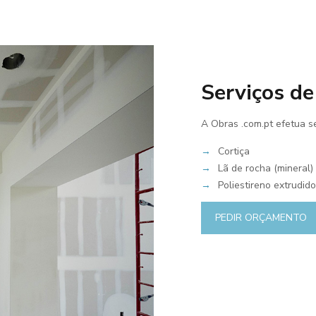
Serviços de
A Obras .com.pt efetua s
→
Cortiça
→
Lã de rocha (mineral)
→
Poliestireno extrudido
PEDIR ORÇAMENTO