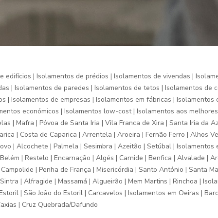
 edifícios | Isolamentos de prédios | Isolamentos de vivendas | Isolam
as | Isolamentos de paredes | Isolamentos de tetos | Isolamentos de c
os | Isolamentos de empresas | Isolamentos em fábricas | Isolamentos 
amentos económicos | Isolamentos low-cost | Isolamentos aos melhore
elas | Mafra | Póvoa de Santa Iria | Vila Franca de Xira | Santa Iria da 
ca | Costa de Caparica | Arrentela | Aroeira | Fernão Ferro | Alhos Vedr
ovo | Alcochete | Palmela | Sesimbra | Azeitão | Setúbal | Isolamentos 
 | Belém | Restelo | Encarnação | Algés | Carnide | Benfica | Alvalade 
la | Campolide | Penha de França | Misericórdia | Santo António | Santa M
intra | Alfragide | Massamá | Algueirão | Mem Martins | Rinchoa | Isola
storil | São João do Estoril | Carcavelos | Isolamentos em Oeiras | Barca
 Caxias | Cruz Quebrada/Dafundo