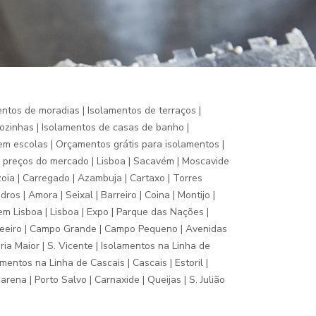
entos de moradias | Isolamentos de terraços |
ozinhas | Isolamentos de casas de banho |
em escolas | Orçamentos grátis para isolamentos |
s preços do mercado | Lisboa | Sacavém | Moscavide
Azoia | Carregado | Azambuja | Cartaxo | Torres
os | Amora | Seixal | Barreiro | Coina | Montijo |
em Lisboa | Lisboa | Expo | Parque das Nações |
| Areeiro | Campo Grande | Campo Pequeno | Avenidas
aria Maior | S. Vicente | Isolamentos na Linha de
mentos na Linha de Cascais | Cascais | Estoril |
rena | Porto Salvo | Carnaxide | Queijas | S. Julião