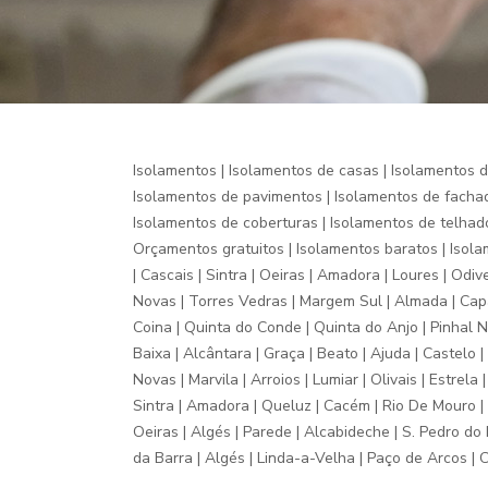
Isolamentos | Isolamentos de casas | Isolamentos de
Isolamentos de pavimentos | Isolamentos de fachad
Isolamentos de coberturas | Isolamentos de telhad
Orçamentos gratuitos | Isolamentos baratos | Isol
| Cascais | Sintra | Oeiras | Amadora | Loures | Odiv
Novas | Torres Vedras | Margem Sul | Almada | Capari
Coina | Quinta do Conde | Quinta do Anjo | Pinhal N
Baixa | Alcântara | Graça | Beato | Ajuda | Castelo
Novas | Marvila | Arroios | Lumiar | Olivais | Estre
Sintra | Amadora | Queluz | Cacém | Rio De Mouro | S
Oeiras | Algés | Parede | Alcabideche | S. Pedro do E
da Barra | Algés | Linda-a-Velha | Paço de Arcos |