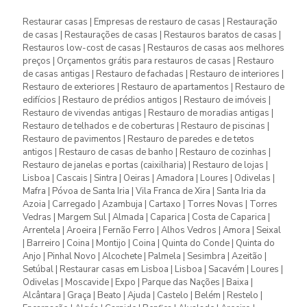
Restaurar casas | Empresas de restauro de casas | Restauração
de casas | Restaurações de casas | Restauros baratos de casas |
Restauros low-cost de casas | Restauros de casas aos melhores
preços | Orçamentos grátis para restauros de casas | Restauro
de casas antigas | Restauro de fachadas | Restauro de interiores |
Restauro de exteriores | Restauro de apartamentos | Restauro de
edifícios | Restauro de prédios antigos | Restauro de imóveis |
Restauro de vivendas antigas | Restauro de moradias antigas |
Restauro de telhados e de coberturas | Restauro de piscinas |
Restauro de pavimentos | Restauro de paredes e de tetos
antigos | Restauro de casas de banho | Restauro de cozinhas |
Restauro de janelas e portas (caixilharia) | Restauro de lojas |
Lisboa | Cascais | Sintra | Oeiras | Amadora | Loures | Odivelas |
Mafra | Póvoa de Santa Iria | Vila Franca de Xira | Santa Iria da
Azoia | Carregado | Azambuja | Cartaxo | Torres Novas | Torres
Vedras | Margem Sul | Almada | Caparica | Costa de Caparica |
Arrentela | Aroeira | Fernão Ferro | Alhos Vedros | Amora | Seixal
| Barreiro | Coina | Montijo | Coina | Quinta do Conde | Quinta do
Anjo | Pinhal Novo | Alcochete | Palmela | Sesimbra | Azeitão |
Setúbal | Restaurar casas em Lisboa | Lisboa | Sacavém | Loures |
Odivelas | Moscavide | Expo | Parque das Nações | Baixa |
Alcântara | Graça | Beato | Ajuda | Castelo | Belém | Restelo |