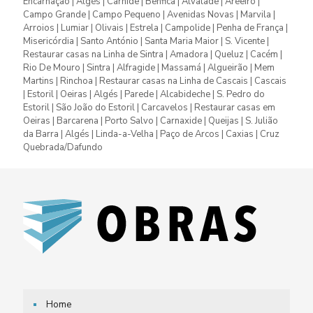
Encarnação | Algés | Carnide | Benfica | Alvalade | Areeiro |
Campo Grande | Campo Pequeno | Avenidas Novas | Marvila |
Arroios | Lumiar | Olivais | Estrela | Campolide | Penha de França |
Misericórdia | Santo António | Santa Maria Maior | S. Vicente |
Restaurar casas na Linha de Sintra | Amadora | Queluz | Cacém |
Rio De Mouro | Sintra | Alfragide | Massamá | Algueirão | Mem
Martins | Rinchoa | Restaurar casas na Linha de Cascais | Cascais
| Estoril | Oeiras | Algés | Parede | Alcabideche | S. Pedro do
Estoril | São João do Estoril | Carcavelos | Restaurar casas em
Oeiras | Barcarena | Porto Salvo | Carnaxide | Queijas | S. Julião
da Barra | Algés | Linda-a-Velha | Paço de Arcos | Caxias | Cruz
Quebrada/Dafundo
Home