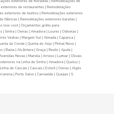
lações exteriores de moradias | Remodelações de
s exteriores de restaurantes | Remodelações
es exteriores de teatros | Remodelações exteriores
e fábricas | Remodelações exteriores baratas |
s low-cost | Orçamentos grátis para
| Sintra | Oeiras | Amadora | Loures | Odivelas |
orres Vedras | Margem Sul | Almada | Caparica |
 Quinta do Conde | Quinta do Anjo | Pinhal Novo |
 | Baixa | Alcântara | Graça | Beato | Ajuda |
venidas Novas | Marvila | Arroios | Lumiar | Olivais
exteriores na Linha de Sintra | Amadora | Queluz |
nha de Cascais | Cascais | Estoril | Oeiras | Algés
carena | Porto Salvo | Carnaxide | Queijas | S.