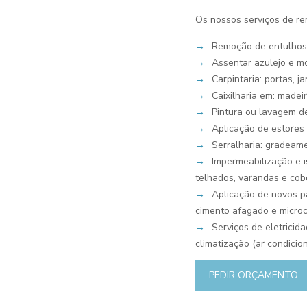
Os nossos serviços de re
→
Remoção de entulhos
→
Assentar azulejo e m
→
Carpintaria: portas, j
→
Caixilharia em: madei
→
Pintura ou lavagem d
→
Aplicação de estores 
→
Serralharia: gradeam
→
Impermeabilização e i
telhados, varandas e cob
→
Aplicação de novos pa
cimento afagado e micro
→
Serviços de eletricid
climatização (ar condicio
PEDIR ORÇAMENTO