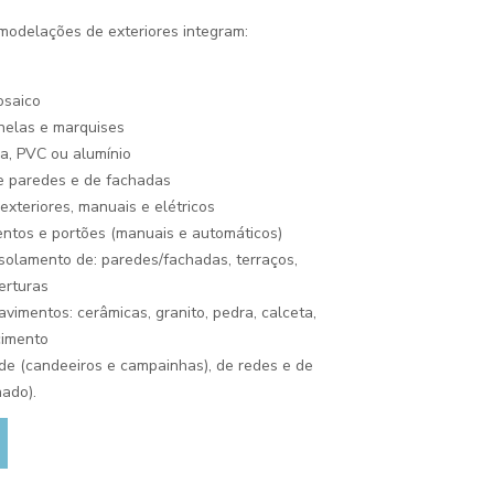
modelações de exteriores integram:
osaico
anelas e marquises
ra, PVC ou alumínio
e paredes e de fachadas
exteriores, manuais e elétricos
entos e portões (manuais e automáticos)
solamento de: paredes/fachadas, terraços,
erturas
vimentos: cerâmicas, granito, pedra, calceta,
cimento
ade (candeeiros e campainhas), de redes e de
nado).