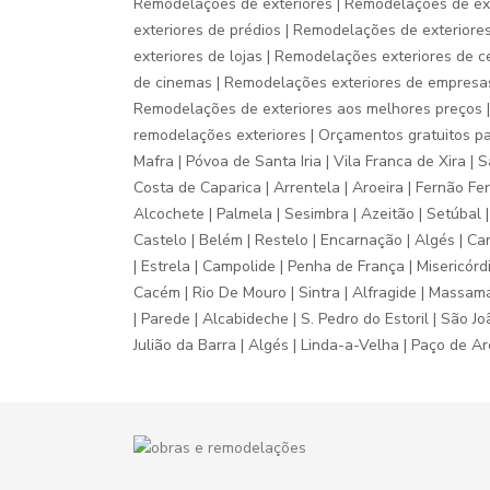
Remodelações de exteriores | Remodelações de ext
exteriores de prédios | Remodelações de exteriore
exteriores de lojas | Remodelações exteriores de 
de cinemas | Remodelações exteriores de empresas 
Remodelações de exteriores aos melhores preços |
remodelações exteriores | Orçamentos gratuitos par
Mafra | Póvoa de Santa Iria | Vila Franca de Xira |
Costa de Caparica | Arrentela | Aroeira | Fernão Fer
Alcochete | Palmela | Sesimbra | Azeitão | Setúbal 
Castelo | Belém | Restelo | Encarnação | Algés | Ca
| Estrela | Campolide | Penha de França | Misericór
Cacém | Rio De Mouro | Sintra | Alfragide | Massamá
| Parede | Alcabideche | S. Pedro do Estoril | São J
Julião da Barra | Algés | Linda-a-Velha | Paço de 