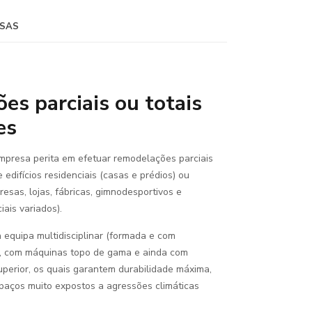
SAS
s parciais ou totais
es
mpresa perita em efetuar remodelações parciais
e edifícios residenciais (casas e prédios) ou
presas, lojas, fábricas, gimnodesportivos e
ais variados).
 equipa multidisciplinar (formada e com
, com máquinas topo de gama e ainda com
uperior, os quais garantem durabilidade máxima,
paços muito expostos a agressões climáticas