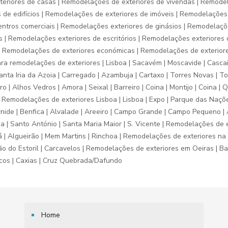
eriores de casas | Remodelações de exteriores de vivendas | Remode
s de edifícios | Remodelações de exteriores de imóveis | Remodelaçõe
centros comerciais | Remodelações exteriores de ginásios | Remodelaçõ
| Remodelações exteriores de escritórios | Remodelações exteriores d
 Remodelações de exteriores económicas | Remodelações de exteriore
a remodelações de exteriores | Lisboa | Sacavém | Moscavide | Cascais 
 Santa Iria da Azoia | Carregado | Azambuja | Cartaxo | Torres Novas | T
ro | Alhos Vedros | Amora | Seixal | Barreiro | Coina | Montijo | Coina |
| Remodelações de exteriores Lisboa | Lisboa | Expo | Parque das Nações
rnide | Benfica | Alvalade | Areeiro | Campo Grande | Campo Pequeno | A
dia | Santo António | Santa Maria Maior | S. Vicente | Remodelações de 
 | Algueirão | Mem Martins | Rinchoa | Remodelações de exteriores na Li
oão do Estoril | Carcavelos | Remodelações de exteriores em Oeiras | Bar
Arcos | Caxias | Cruz Quebrada/Dafundo
Home